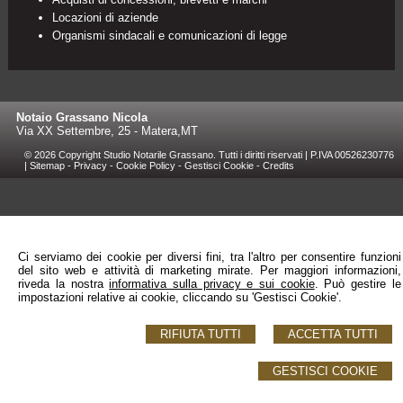
Locazioni di aziende
Organismi sindacali e comunicazioni di legge
Notaio Grassano Nicola
Via XX Settembre, 25 -
Matera
,
MT
© 2026 Copyright Studio Notarile Grassano. Tutti i diritti riservati | P.IVA 00526230776
|
Sitemap
-
Privacy
-
Cookie Policy
-
Gestisci Cookie
-
Credits
Ci serviamo dei cookie per diversi fini, tra l'altro per consentire funzioni
del sito web e attività di marketing mirate. Per maggiori informazioni,
riveda la nostra
informativa sulla privacy e sui cookie
. Può gestire le
impostazioni relative ai cookie, cliccando su 'Gestisci Cookie'.
RIFIUTA TUTTI
ACCETTA TUTTI
GESTISCI COOKIE