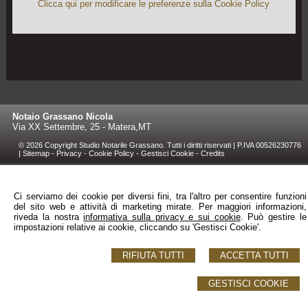
Clicca qui per modificare le preferenze sulla Cookie Policy
Notaio Grassano Nicola
Via XX Settembre, 25 -
Matera
,
MT
© 2026 Copyright Studio Notarile Grassano. Tutti i diritti riservati | P.IVA 00526230776
|
Sitemap
-
Privacy
-
Cookie Policy
-
Gestisci Cookie
-
Credits
Ci serviamo dei cookie per diversi fini, tra l'altro per consentire funzioni
del sito web e attività di marketing mirate. Per maggiori informazioni,
riveda la nostra
informativa sulla privacy e sui cookie
. Può gestire le
impostazioni relative ai cookie, cliccando su 'Gestisci Cookie'.
RIFIUTA TUTTI
ACCETTA TUTTI
GESTISCI COOKIE